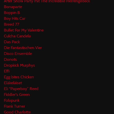
After Show Party mit The Incredible Herrengedeck
Bonaparte
Boppin B
Boy Hits Car
Breed 77
Bullet For My Valentine
Culcha Candela
Das Pack
Die Fantastischen Vier
Disco Ensemble
Donots
Dropkick Murphys
Effi
Egg bites Chicken
Eläkeläiset
Eli “Paperboy” Reed
Fiddler's Green
Folxpunk
Frank Turner
Good Charlotte