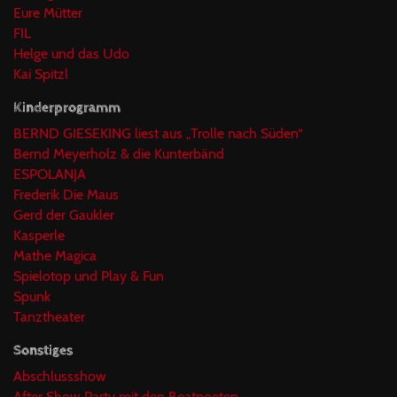
Eure Mütter
FIL
Helge und das Udo
Kai Spitzl
Kinderprogramm
BERND GIESEKING liest aus „Trolle nach Süden“
Bernd Meyerholz & die Kunterbänd
ESPOLANJA
Frederik Die Maus
Gerd der Gaukler
Kasperle
Mathe Magica
Spielotop und Play & Fun
Spunk
Tanztheater
Sonstiges
Abschlussshow
After Show Party mit den Beatpoeten