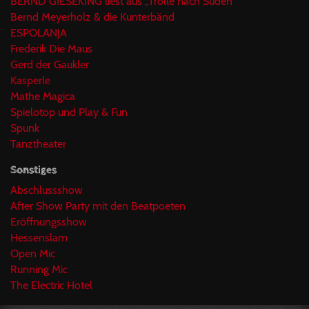
BERND GIESEKING liest aus „Trolle nach Süden“
Bernd Meyerholz & die Kunterbänd
ESPOLANJA
Frederik Die Maus
Gerd der Gaukler
Kasperle
Mathe Magica
Spielotop und Play & Fun
Spunk
Tanztheater
Sonstiges
Abschlussshow
After Show Party mit den Beatpoeten
Eröffnungsshow
Hessenslam
Open Mic
Running Mic
The Electric Hotel