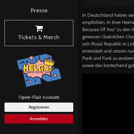
Presse
In Deutschland haben sie
empfohlen. In ihrer Heima
Because Of You“ zu den he
gewissen Quäntchen Charm
Tickets & Merch
sich Royal Republic in L
entwickelt und setzen nun
Punk und Funk zu erobern!
sowie das bestechend gu
Open-Flair Account
Registrieren
Anmelden