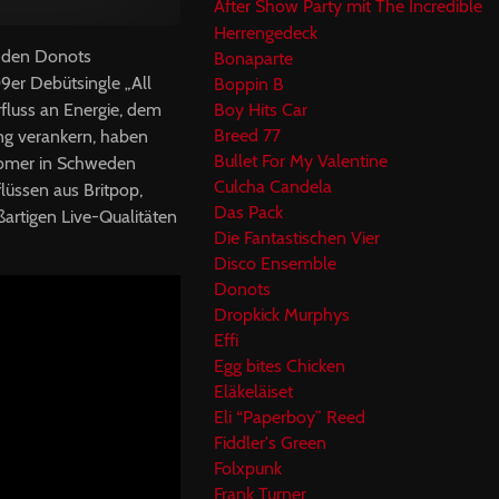
After Show Party mit The Incredible
Herrengedeck
t den Donots
Bonaparte
09er Debütsingle „All
Boppin B
rfluss an Energie, dem
Boy Hits Car
Breed 77
ng verankern, haben
Bullet For My Valentine
wcomer in Schweden
Culcha Candela
lüssen aus Britpop,
Das Pack
ßartigen Live-Qualitäten
Die Fantastischen Vier
Disco Ensemble
Donots
Dropkick Murphys
Effi
Egg bites Chicken
Eläkeläiset
Eli “Paperboy” Reed
Fiddler's Green
Folxpunk
Frank Turner