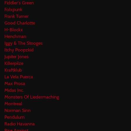
Fiddler's Green
Folxpunk
Frank Turner
Good Charlotte
H-Blockx
Henchman
Iggy & The Stooges
Itchy Poopzkid
Jupiter Jones
Killerpilze
Kraftklub
La Vela Puerca
Max Prosa
Midas Inc.
Monsters Of Liedermaching
Montreal
Norman Sinn
Pendulum
Radio Havanna
Rise Against