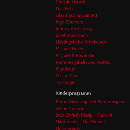
Christin Henkel
Das Eich
GlasBlasSingQuintett
Ingo Börchers
Johnny Armstrong
Josef Brustmann
Lieblingsfarbe Schokolade
Michael Hatzius
Michael Krebs & die
Pommesgabeln des Teufels
Mundstuhl
Özcan Cosar
Tonträger
Kinderprogramm
Bernd Gieseking liest Semannsgarn
Deine Freunde
Duo Einfach Riesig – Flaxxini
Handmains - Der Räuber
Hotzenplotz