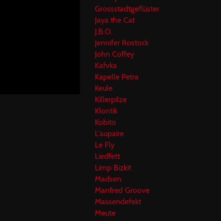
Grossstadtgeflüster
Jaya the Cat
J.B.O.
Jennifer Rostock
John Coffey
Kafvka
Kapelle Petra
Keule
Killerpilze
Klontik
Kobito
L'aupaire
Le Fly
Liedfett
Limp Bizkit
Madsen
Manfred Groove
Massendefekt
Meute