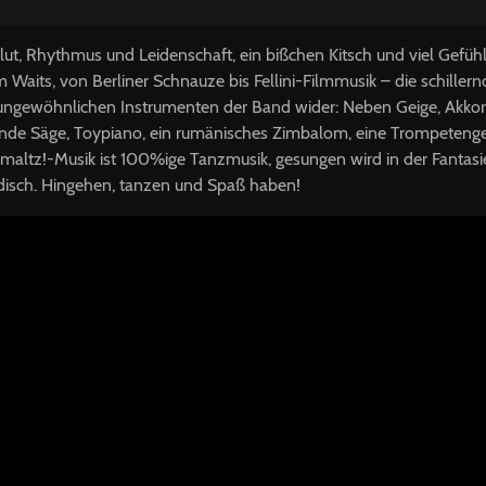
lut, Rhythmus und Leidenschaft, ein bißchen Kitsch und viel Gefühl
Waits, von Berliner Schnauze bis Fellini-Filmmusik – die schillernd
n ungewöhnlichen Instrumenten der Band wider: Neben Geige, Akko
ende Säge, Toypiano, ein rumänisches Zimbalom, eine Trompeteng
maltz!-Musik ist 100%ige Tanzmusik, gesungen wird in der Fantas
ddisch. Hingehen, tanzen und Spaß haben!