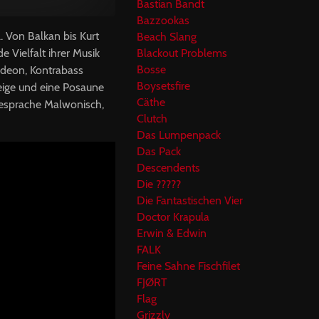
Bastian Bandt
Bazzookas
. Von Balkan bis Kurt
Beach Slang
e Vielfalt ihrer Musik
Blackout Problems
Bosse
rdeon, Kontrabass
Boysetsfire
eige und eine Posaune
Cäthe
iesprache Malwonisch,
Clutch
Das Lumpenpack
Das Pack
Descendents
Die ?????
Die Fantastischen Vier
Doctor Krapula
Erwin & Edwin
FALK
Feine Sahne Fischfilet
FJØRT
Flag
Grizzly