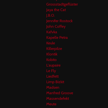
Grossstadtgeflüster
Jaya the Cat
J.B.O.
Jennifer Rostock
John Coffey
Kafvka
Kapelle Petra
Keule
Killerpilze
Klontik
Kobito
L'aupaire
Le Fly
Liedfett
Limp Bizkit
Madsen
Manfred Groove
Massendefekt
Meute