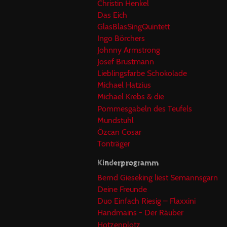
Christin Henkel
Das Eich
GlasBlasSingQuintett
Ingo Börchers
Johnny Armstrong
Josef Brustmann
Lieblingsfarbe Schokolade
Michael Hatzius
Michael Krebs & die
Pommesgabeln des Teufels
Mundstuhl
Özcan Cosar
Tonträger
Kinderprogramm
Bernd Gieseking liest Semannsgarn
Deine Freunde
Duo Einfach Riesig – Flaxxini
Handmains - Der Räuber
Hotzenplotz