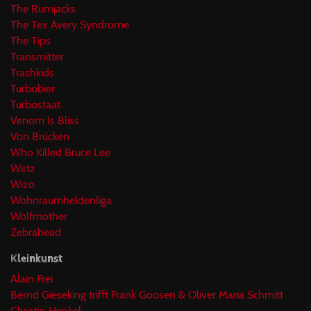
The Rumjacks
The Tex Avery Syndrome
The Tips
Transmitter
Trashkids
Turbobier
Turbostaat
Venom Is Bliss
Von Brücken
Who Killed Bruce Lee
Wirtz
Wizo
Wohnraumheldenliga
Wolfmother
Zebrahead
Kleinkunst
Alain Frei
Bernd Gieseking trifft Frank Goosen & Oliver Maria Schmitt
Christin Henkel