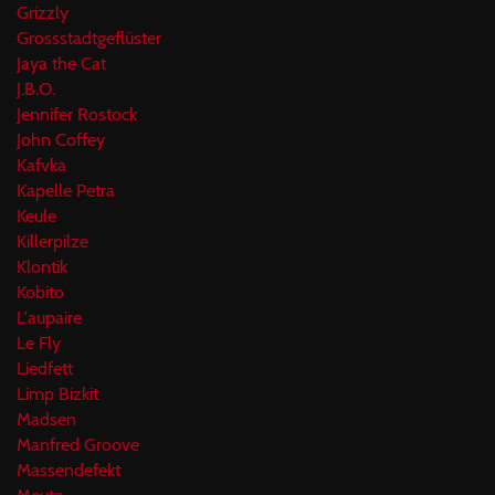
Grizzly
Grossstadtgeflüster
Jaya the Cat
J.B.O.
Jennifer Rostock
John Coffey
Kafvka
Kapelle Petra
Keule
Killerpilze
Klontik
Kobito
L'aupaire
Le Fly
Liedfett
Limp Bizkit
Madsen
Manfred Groove
Massendefekt