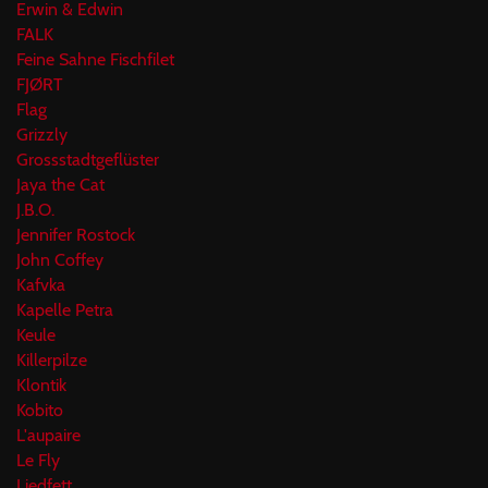
Erwin & Edwin
FALK
Feine Sahne Fischfilet
FJØRT
Flag
Grizzly
Grossstadtgeflüster
Jaya the Cat
J.B.O.
Jennifer Rostock
John Coffey
Kafvka
Kapelle Petra
Keule
Killerpilze
Klontik
Kobito
L'aupaire
Le Fly
Liedfett