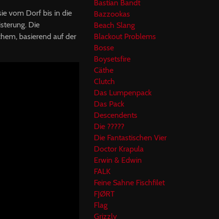
Bastian Bandt
e vom Dorf bis in die
Bazzookas
isterung. Die
Beach Slang
chem, basierend auf der
Blackout Problems
Bosse
Boysetsfire
Cäthe
Clutch
Das Lumpenpack
Das Pack
Descendents
Die ?????
Die Fantastischen Vier
Doctor Krapula
Erwin & Edwin
FALK
Feine Sahne Fischfilet
FJØRT
Flag
Grizzly