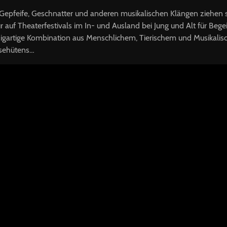
epfeife, Geschnatter und anderen musikalischen Klängen ziehen si
r auf Theaterfestivals im In- und Ausland bei Jung und Alt für Bege
nzigartige Kombination aus Menschlichem, Tierischem und Musikalis
nsehütens…