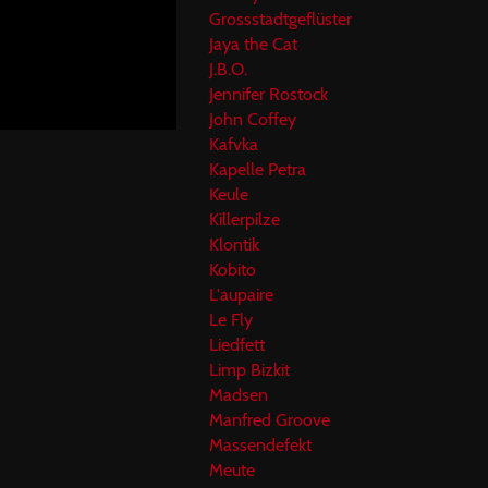
Grossstadtgeflüster
Jaya the Cat
J.B.O.
Jennifer Rostock
John Coffey
Kafvka
Kapelle Petra
Keule
Killerpilze
Klontik
Kobito
L'aupaire
Le Fly
Liedfett
Limp Bizkit
Madsen
Manfred Groove
Massendefekt
Meute