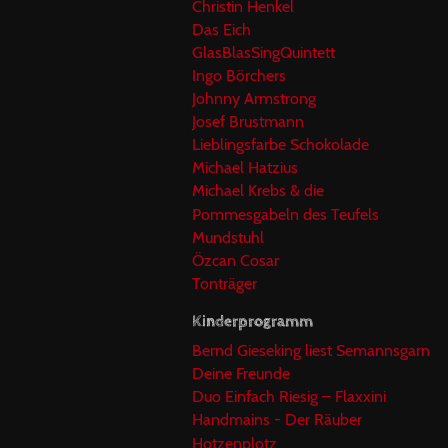
Christin Henkel
Das Eich
GlasBlasSingQuintett
Ingo Börchers
Johnny Armstrong
Josef Brustmann
Lieblingsfarbe Schokolade
Michael Hatzius
Michael Krebs & die
Pommesgabeln des Teufels
Mundstuhl
Özcan Cosar
Tonträger
Kinderprogramm
Bernd Gieseking liest Semannsgarn
Deine Freunde
Duo Einfach Riesig – Flaxxini
Handmains - Der Räuber
Hotzenplotz