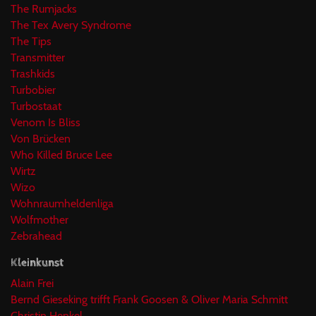
The Rumjacks
The Tex Avery Syndrome
The Tips
Transmitter
Trashkids
Turbobier
Turbostaat
Venom Is Bliss
Von Brücken
Who Killed Bruce Lee
Wirtz
Wizo
Wohnraumheldenliga
Wolfmother
Zebrahead
Kleinkunst
Alain Frei
Bernd Gieseking trifft Frank Goosen & Oliver Maria Schmitt
Christin Henkel