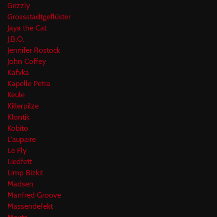
Grizzly
Grossstadtgeflüster
Jaya the Cat
J.B.O.
Jennifer Rostock
John Coffey
Kafvka
Kapelle Petra
Keule
Killerpilze
Klontik
Kobito
L'aupaire
Le Fly
Liedfett
Limp Bizkit
Madsen
Manfred Groove
Massendefekt