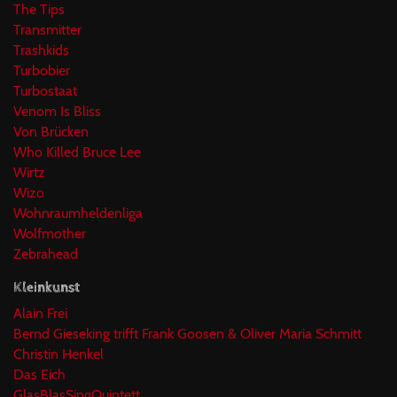
The Tips
Transmitter
Trashkids
Turbobier
Turbostaat
Venom Is Bliss
Von Brücken
Who Killed Bruce Lee
Wirtz
Wizo
Wohnraumheldenliga
Wolfmother
Zebrahead
Kleinkunst
Alain Frei
Bernd Gieseking trifft Frank Goosen & Oliver Maria Schmitt
Christin Henkel
Das Eich
GlasBlasSingQuintett