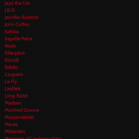
Jaya the Cat
J.B.O.
Jennifer Rostock
John Coffey
Kafvka
Kapelle Petra
Keule
Killerpilze
Klontik
Kobito
L'aupaire
Le Fly
Liedfett
Limp Bizkit
Madsen
Manfred Groove
Massendefekt
Meute
Milliarden
Monsters of Liedermaching