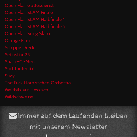
Open Flair Gottesdienst
Open Flair SLAM Finale
Open Flair SLAM Halbfinale 1
Open Flair SLAM Halbfinale 2
Open Flair Song Slam
Orange Frau
Schippe Dreck
Sebastian23
Space-Ci-Men
Suchtpotential
Suzy
The Fuck Hornisschen Orchestra
Welthits auf Hessisch
Wildschweine
Immer auf dem Laufenden bleiben
mit unserem Newsletter