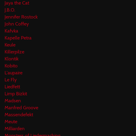
Jaya the Cat
J.B.O.
Jennifer Rostock
John Coffey
Kafvka
Kapelle Petra
Keule
Killerpilze
Klontik
Kobito
L'aupaire
Le Fly
Liedfett
Limp Bizkit
Madsen
Manfred Groove
Massendefekt
Meute
Milliarden
Monsters of Liedermaching