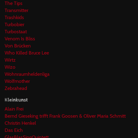
The Tips
Transmitter
Trashkids
Turbobier
Turbostaat
Venom Is Bliss
Von Brücken
Who Killed Bruce Lee
Wirtz
Wizo
Wohnraumheldenliga
Wolfmother
Zebrahead
Kleinkunst
Alain Frei
Bernd Gieseking trifft Frank Goosen & Oliver Maria Schmitt
Christin Henkel
Das Eich
GlasBlasSingQuintett