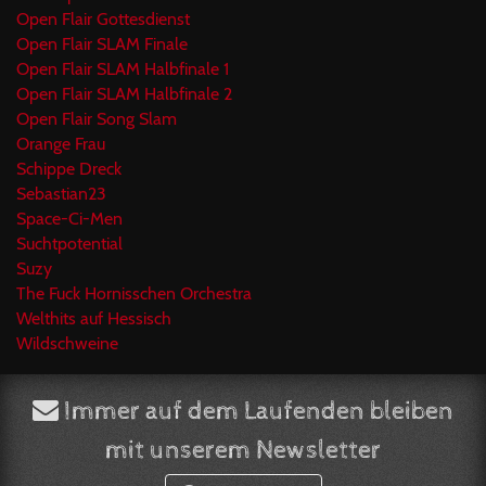
Open Flair Gottesdienst
Open Flair SLAM Finale
Open Flair SLAM Halbfinale 1
Open Flair SLAM Halbfinale 2
Open Flair Song Slam
Orange Frau
Schippe Dreck
Sebastian23
Space-Ci-Men
Suchtpotential
Suzy
The Fuck Hornisschen Orchestra
Welthits auf Hessisch
Wildschweine
Immer auf dem Laufenden bleiben
mit unserem Newsletter