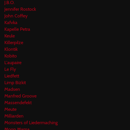
J.B.O.
Jennifer Rostock
John Coffey
Kafvka
Kapelle Petra
Keule
Killerpilze
Klontik
Kobito
L'aupaire
Le Fly
Liedfett
Limp Bizkit
Madsen
Manfred Groove
Massendefekt
Meute
Milliarden
Monsters of Liedermaching
Moop Mama