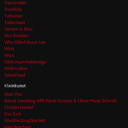
Transmitter
Trashkids
Turbobier
Turbostaat
Venom Is Bliss
Von Brücken
Who Killed Bruce Lee
Wirtz
Wizo
Wohnraumheldenliga
Wolfmother
Zebrahead
Kleinkunst
Alain Frei
Bernd Gieseking trifft Frank Goosen & Oliver Maria Schmitt
Christin Henkel
Das Eich
GlasBlasSingQuintett
Ingo Börchers