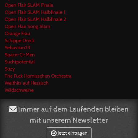
Open Flair SLAM Finale
Open Flair SLAM Halbfinale 1
Open Flair SLAM Halbfinale 2
Open Flair Song Slam
Orange Frau
Schippe Dreck
Sebastian23
Space-Ci-Men
Suchtpotential
Suzy
The Fuck Hornisschen Orchestra
Welthits auf Hessisch
Wildschweine
Immer auf dem Laufenden bleiben
mit unserem Newsletter
Jetzt eintragen