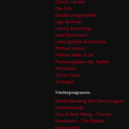
Christin Henkel
Das Eich
GlasBlasSingQuintett
Ingo Börchers
Johnny Armstrong
Josef Brustmann
Lieblingsfarbe Schokolade
Michael Hatzius
Michael Krebs & die
Pommesgabeln des Teufels
Mundstuhl
Özcan Cosar
Tonträger
Kinderprogramm
Bernd Gieseking liest Semannsgarn
Deine Freunde
Duo Einfach Riesig – Flaxxini
Handmains - Der Räuber
Hotzenplotz