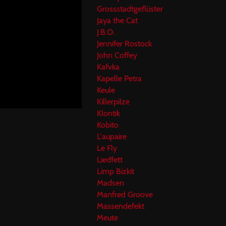
Grossstadtgeflüster
Jaya the Cat
J.B.O.
Jennifer Rostock
John Coffey
Kafvka
Kapelle Petra
Keule
Killerpilze
Klontik
Kobito
L'aupaire
Le Fly
Liedfett
Limp Bizkit
Madsen
Manfred Groove
Massendefekt
Meute