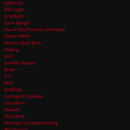
Egotronic
Elfmorgen
Emil Bulls
Enno Bunger
Fiva & Das Phantom Orchester
Flowin IMMO
Heaven Shall Burn
Heising
J.B.O.
Jennifer Rostock
Keule
K.I.Z
Korn
Kraftklub
Leningrad Cowboys
Luxuslärm
Madsen
Max Herre
Monsters of Liedermaching
My Glorious