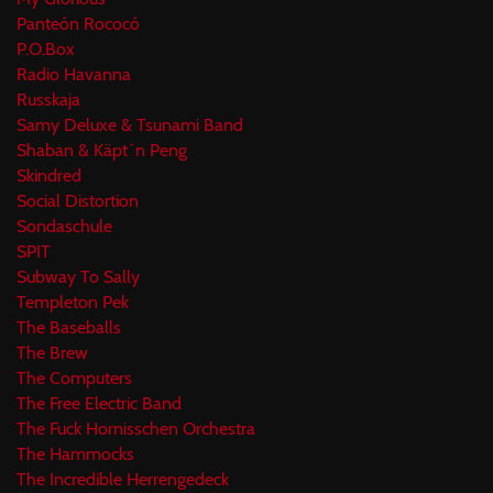
Panteón Rococó
P.O.Box
Radio Havanna
Russkaja
Samy Deluxe & Tsunami Band
Shaban & Käpt´n Peng
Skindred
Social Distortion
Sondaschule
SPIT
Subway To Sally
Templeton Pek
The Baseballs
The Brew
The Computers
The Free Electric Band
The Fuck Hornisschen Orchestra
The Hammocks
The Incredible Herrengedeck