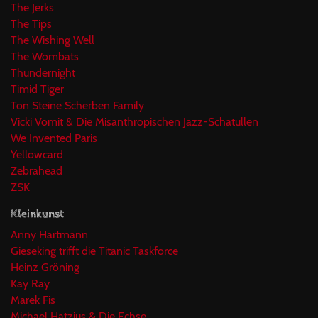
The Jerks
The Tips
The Wishing Well
The Wombats
Thundernight
Timid Tiger
Ton Steine Scherben Family
Vicki Vomit & Die Misanthropischen Jazz-Schatullen
We Invented Paris
Yellowcard
Zebrahead
ZSK
Kleinkunst
Anny Hartmann
Gieseking trifft die Titanic Taskforce
Heinz Gröning
Kay Ray
Marek Fis
Michael Hatzius & Die Echse