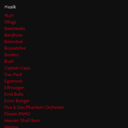
Musik
4Lyn
5Bugs
Beatsteaks
BenjRose
Betontod
Boysetsfire
Broilers
Bush
Captain Capa
Das Pack
Egotronic
Elfmorgen
Emil Bulls
Enno Bunger
Fiva & Das Phantom Orchester
Flowin IMMO
Heaven Shall Burn
Heising