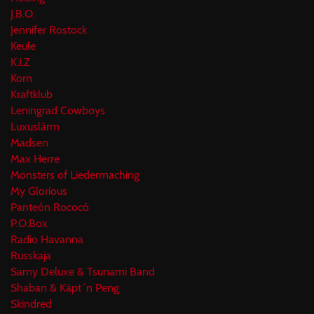
J.B.O.
Jennifer Rostock
Keule
K.I.Z
Korn
Kraftklub
Leningrad Cowboys
Luxuslärm
Madsen
Max Herre
Monsters of Liedermaching
My Glorious
Panteón Rococó
P.O.Box
Radio Havanna
Russkaja
Samy Deluxe & Tsunami Band
Shaban & Käpt´n Peng
Skindred