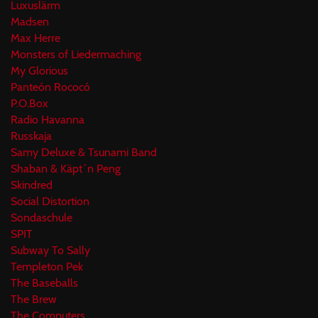
Luxuslärm
Madsen
Max Herre
Monsters of Liedermaching
My Glorious
Panteón Rococó
P.O.Box
Radio Havanna
Russkaja
Samy Deluxe & Tsunami Band
Shaban & Käpt´n Peng
Skindred
Social Distortion
Sondaschule
SPIT
Subway To Sally
Templeton Pek
The Baseballs
The Brew
The Computers