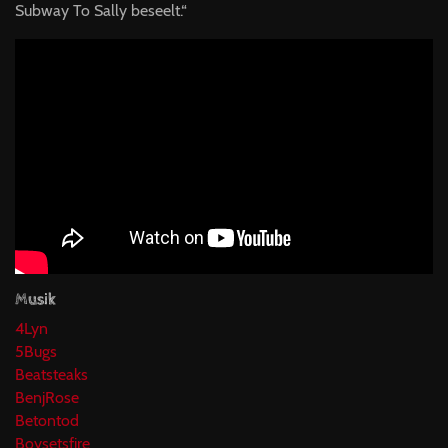
Subway To Sally beseelt.“
Musik
4Lyn
5Bugs
Beatsteaks
BenjRose
Betontod
Boysetsfire