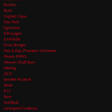
Broilers
Bush
Captain Capa
Das Pack
Egotronic
Elfmorgen
Emil Bulls
Enno Bunger
Fiva & Das Phantom Orchester
Flowin IMMO
Heaven Shall Burn
Heising
J.B.O.
Jennifer Rostock
Keule
K.I.Z
Korn
Kraftklub
Leningrad Cowboys