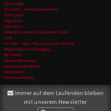
Open Stage
Pico Bello - Verrückte Feuerwehr
Slam Einzel
Tagesshow
Team Slam
TukkersConnexion-Die lebende Couch
ULIK
Von Hier - HeLa / AL / Jonas Koch / Klontik
Waldameisen auf Stadtgang
WC-Perlen
Weckworte Session
Weckworte Workshop
Weiße Nacht
Wohnraumhelden
Immer auf dem Laufenden bleiben
mit unserem Newsletter