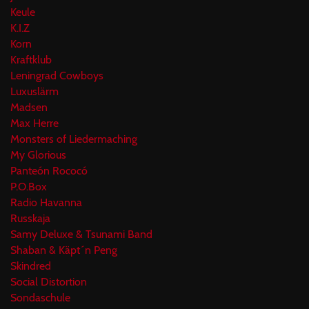
Keule
K.I.Z
Korn
Kraftklub
Leningrad Cowboys
Luxuslärm
Madsen
Max Herre
Monsters of Liedermaching
My Glorious
Panteón Rococó
P.O.Box
Radio Havanna
Russkaja
Samy Deluxe & Tsunami Band
Shaban & Käpt´n Peng
Skindred
Social Distortion
Sondaschule