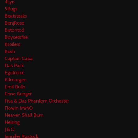
4Lyn
5Bugs
Beatsteaks
BenjRose
Betontod
Boysetsfire
Broilers
Bush
Captain Capa
Das Pack
Egotronic
Elfmorgen
Emil Bulls
Enno Bunger
Fiva & Das Phantom Orchester
Flowin IMMO
Heaven Shall Burn
Heising
J.B.O.
Jennifer Rostock