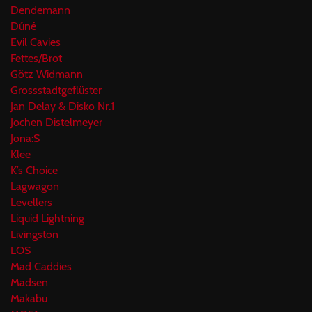
Dendemann
Dúné
Evil Cavies
Fettes/Brot
Götz Widmann
Grossstadtgeflüster
Jan Delay & Disko Nr.1
Jochen Distelmeyer
Jona:S
Klee
K’s Choice
Lagwagon
Levellers
Liquid Lightning
Livingston
LOS
Mad Caddies
Madsen
Makabu