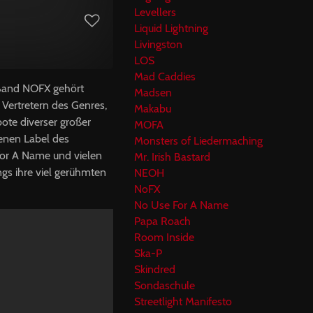
Levellers
Liquid Lightning
Livingston
LOS
Mad Caddies
 Band
NOFX
gehört
Madsen
 Vertretern des Genres,
Makabu
ote diverser großer
MOFA
genen Label des
Monsters of Liedermaching
For A Name und vielen
Mr. Irish Bastard
ngs ihre viel gerühmten
NEOH
NoFX
No Use For A Name
Papa Roach
Room Inside
Ska-P
Skindred
Sondaschule
Streetlight Manifesto