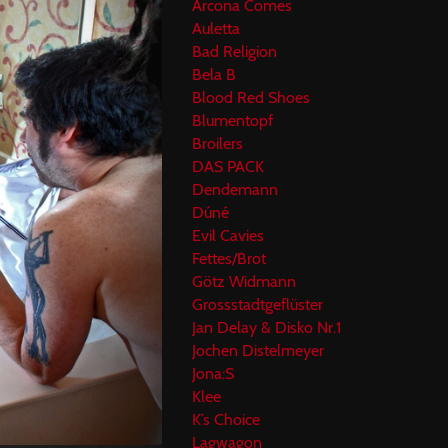
Arcona Comes
Auletta
Bad Religion
Bela B
Blood Red Shoes
Blumentopf
Broilers
DAS PACK
Dendemann
Dúné
Evil Cavies
Fettes/Brot
Götz Widmann
Grossstadtgeflüster
Jan Delay & Disko Nr.1
Jochen Distelmeyer
Jona:S
Klee
K’s Choice
Lagwagon