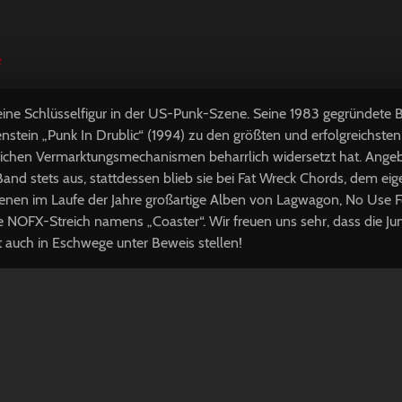
e
n eine Schlüsselfigur in der US-Punk-Szene. Seine 1983 gegründete
nstein „Punk In Drublic“ (1994) zu den größten und erfolgreichsten
blichen Vermarktungsmechanismen beharrlich widersetzt hat. Angeb
Band stets aus, stattdessen blieb sie bei Fat Wreck Chords, dem ei
enen im Laufe der Jahre großartige Alben von Lagwagon, No Use 
te
NOFX
-Streich namens „Coaster“. Wir freuen uns sehr, dass die Ju
t auch in Eschwege unter Beweis stellen!