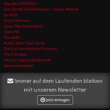
Glas klar INSTEREO
Herr Klontik und Rademann + Salam Minimal
Jan Koch
Kratze liest was...
Open Flair Gottesdienst
Open Mic
Pico Bello
Poetry Slam Team Show
The Fuck Hornisschen Orchestra
The P-Finders
Viva con Agua Fußballturnier
Wohnraumhelden
Immer auf dem Laufenden bleiben
mit unserem Newsletter
Jetzt eintragen