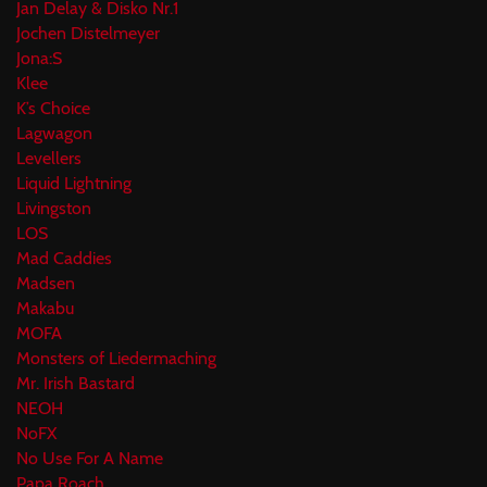
Jan Delay & Disko Nr.1
Jochen Distelmeyer
Jona:S
Klee
K’s Choice
Lagwagon
Levellers
Liquid Lightning
Livingston
LOS
Mad Caddies
Madsen
Makabu
MOFA
Monsters of Liedermaching
Mr. Irish Bastard
NEOH
NoFX
No Use For A Name
Papa Roach