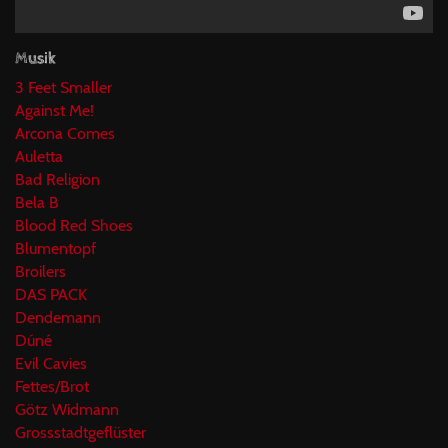
Musik
3 Feet Smaller
Against Me!
Arcona Comes
Auletta
Bad Religion
Bela B
Blood Red Shoes
Blumentopf
Broilers
DAS PACK
Dendemann
Dúné
Evil Cavies
Fettes/Brot
Götz Widmann
Grossstadtgeflüster