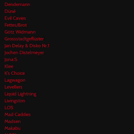
Dendemann
Dúné
Evil Cavies
Fettes/Brot
Götz Widmann
Grossstadtgeflüster
Jan Delay & Disko Nr.1
Jochen Distelmeyer
Jona:S
Klee
K’s Choice
Lagwagon
Levellers
Liquid Lightning
Livingston
LOS
Mad Caddies
Madsen
Makabu