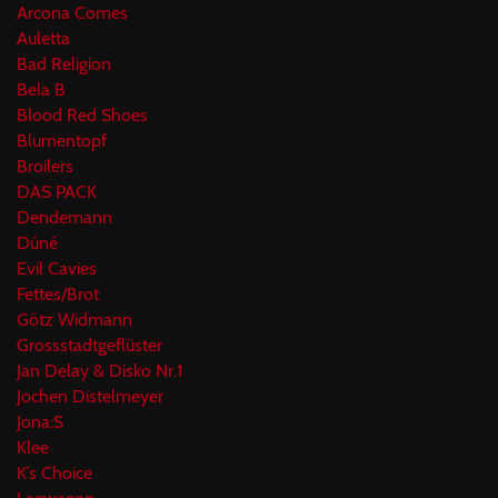
Arcona Comes
Auletta
Bad Religion
Bela B
Blood Red Shoes
Blumentopf
Broilers
DAS PACK
Dendemann
Dúné
Evil Cavies
Fettes/Brot
Götz Widmann
Grossstadtgeflüster
Jan Delay & Disko Nr.1
Jochen Distelmeyer
Jona:S
Klee
K’s Choice