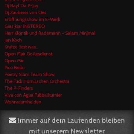
Dj Rayl Da P-Jay
Dj Zauberer von Oes
Eröffnungsshow im E-Werk
Glas klar INSTEREO
Herr Klontik und Rademann + Salam Minimal
Jan Koch
Kratze liest was...
Open Flair Gottesdienst
Open Mic
Pico Bello
Poetry Slam Team Show
The Fuck Hornisschen Orchestra
The P-Finders
Viva con Agua Fußballturnier
Wohnraumhelden
Immer auf dem Laufenden bleiben
mit unserem Newsletter