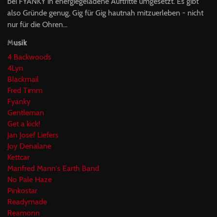
bei FYANKY in energiegeladene Auftritte umgesetzt. Es gibt
also Gründe genug, Gig für Gig hautnah mitzuerleben - nicht
nur für die Ohren...
Musik
4 Backwoods
4Lyn
Blackmail
Fred Timm
Fyanky
Gentleman
Get a kick!
Jan Josef Liefers
Joy Denalane
Kettcar
Manfred Mann's Earth Band
No Pale Haze
Pinkostar
Readymade
Reamonn