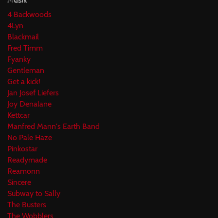
Musik
4 Backwoods
4Lyn
Blackmail
Fred Timm
Fyanky
Gentleman
Get a kick!
Jan Josef Liefers
Joy Denalane
Kettcar
Manfred Mann's Earth Band
No Pale Haze
Pinkostar
Readymade
Reamonn
Sincere
Subway to Sally
The Busters
The Wobblers