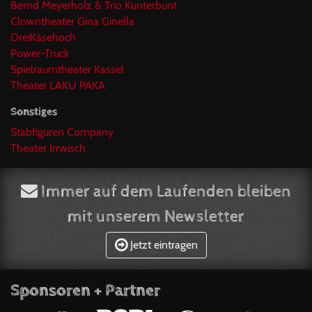
Bernd Meyerholz & Trio Kunterbunt
Clowntheater Gina Ginella
DreiKäsehoch
Power-Truck
Spielraumtheater Kassel
Theater LAKU PAKA
Sonstiges
Stabfiguren Company
Theater Irrwisch
Immer auf dem Laufenden bleiben
mit unserem Newsletter
Jetzt eintragen
Sponsoren + Partner