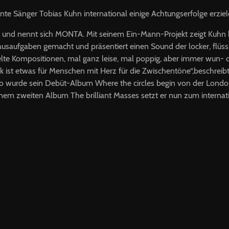
nte Sänger Tobias Kuhn international einige Achtungserfolge erziel
egs und nennt sich MONTA. Mit seinem Ein-Mann-Projekt zeigt Kuhn
Hausaufgaben gemacht und präsentiert einen Sound der locker, flüs
lte Kompositionen, mal ganz leise, mal poppig, aber immer wun- 
 ist etwas für Menschen mit Herz für die Zwischentöne“,beschreibt 
o wurde sein Debüt-Album Where the circles begin von der Lond
einem zweiten Album The brilliant Masses setzt er nun zum interna