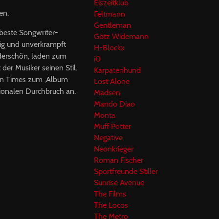
Eiszeitklub
en.
Feltmann
Gentleman
 beste Songwriter-
Götz Widemann
sig und unverkrampft
H-Blockx
derschön, laden zum
i0
der Musiker seinen Stil.
Karpatenhund
on Times zum ‚Album
Lost Alone
tionalen Durchbruch an.
Madsen
Mando Diao
Monta
Muff Potter
Negative
Neonkrieger
Roman Fischer
Sportfreunde Stiller
Sunrise Avenue
The Films
The Locos
The Metro