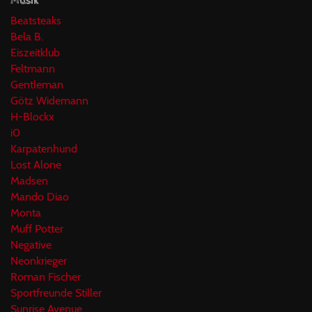
Musik
Beatsteaks
Bela B.
Eiszeitklub
Feltmann
Gentleman
Götz Widemann
H-Blockx
i0
Karpatenhund
Lost Alone
Madsen
Mando Diao
Monta
Muff Potter
Negative
Neonkrieger
Roman Fischer
Sportfreunde Stiller
Sunrise Avenue