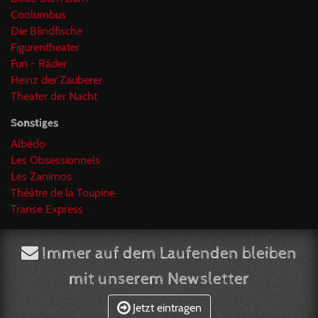
Coolumbus
Die Blindfische
Figurentheater
Fun - Räder
Heinz der Zauberer
Theater der Nacht
Sonstiges
Albédo
Les Obsessionnels
Les Zanimos
Théâtre de la Toupine
Transe Express
Immer auf dem Laufenden bleiben
mit unserem Newsletter
Jetzt eintragen