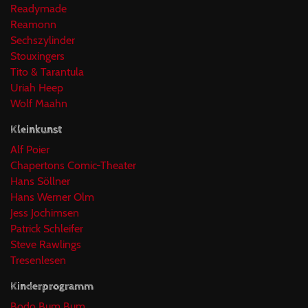
Readymade
Reamonn
Sechszylinder
Stouxingers
Tito & Tarantula
Uriah Heep
Wolf Maahn
Kleinkunst
Alf Poier
Chapertons Comic-Theater
Hans Söllner
Hans Werner Olm
Jess Jochimsen
Patrick Schleifer
Steve Rawlings
Tresenlesen
Kinderprogramm
Bodo Bum Bum