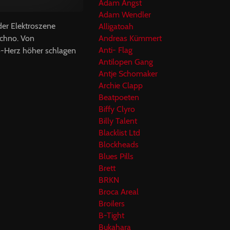
Adam Angst
Adam Wendler
der Elektroszene
Alligatoah
echno. Von
Andreas Kümmert
Anti- Flag
o-Herz höher schlagen
Antilopen Gang
Antje Schomaker
Archie Clapp
Beatpoeten
Biffy Clyro
Billy Talent
Blacklist Ltd
Blockheads
Blues Pills
Brett
BRKN
Broca Areal
Broilers
B-Tight
Bukahara