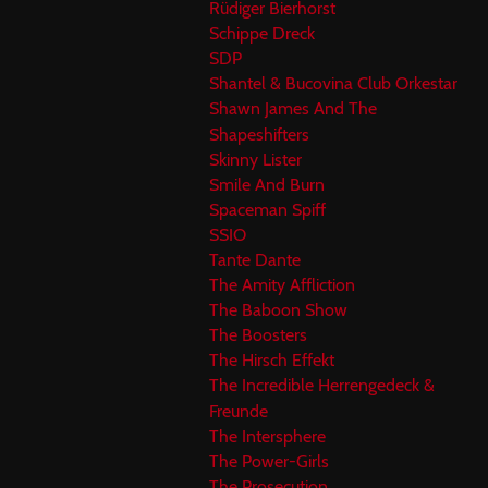
Rüdiger Bierhorst
Schippe Dreck
SDP
Shantel & Bucovina Club Orkestar
Shawn James And The
Shapeshifters
Skinny Lister
Smile And Burn
Spaceman Spiff
SSIO
Tante Dante
The Amity Affliction
The Baboon Show
The Boosters
The Hirsch Effekt
The Incredible Herrengedeck &
Freunde
The Intersphere
The Power-Girls
The Prosecution