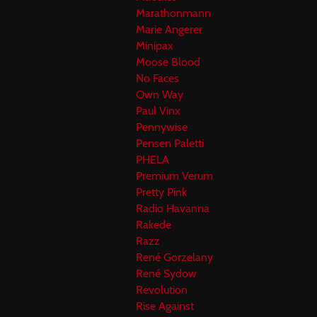
Marathonmann
Marie Angerer
Minipax
Moose Blood
No Faces
Own Way
Paul Vinx
Pennywise
Pensen Paletti
PHELA
Premium Verum
Pretty Pink
Radio Havanna
Rakede
Razz
René Gorzelany
René Sydow
Revolution
Rise Against