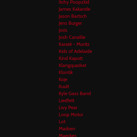
Itchy Poopzkid
James Kakande
Jason Bartsch
Jens Burger
Joris
Josh Canallie
Karaté - Moritz
Kids of Adelaide
Kind Kaputt
Klangquadrat
Klontik
Koje
Kuult
Kyle Gass Band
Liedfett
Livy Pear
Loop Motor
Lot
Madsen
Maeckes