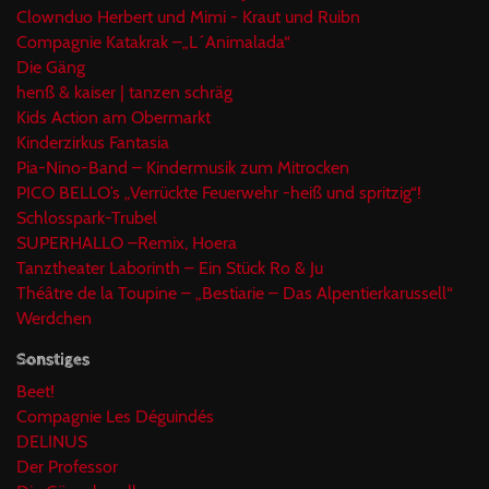
Clownduo Herbert und Mimi - Kraut und Ruibn
Compagnie Katakrak –„L´Animalada“
Die Gäng
henß & kaiser | tanzen schräg
Kids Action am Obermarkt
Kinderzirkus Fantasia
Pia-Nino-Band – Kindermusik zum Mitrocken
PICO BELLO’s „Verrückte Feuerwehr -heiß und spritzig“!
Schlosspark-Trubel
SUPERHALLO –Remix, Hoera
Tanztheater Laborinth – Ein Stück Ro & Ju
Théâtre de la Toupine – „Bestiarie – Das Alpentierkarussell“
Werdchen
Sonstiges
Beet!
Compagnie Les Déguindés
DELINUS
Der Professor