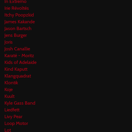
In Extremo
Irie Révoltés
Itchy Poopzkid
James Kakande
Jason Bartsch
Jens Burger
Joris
Josh Canallie
Karaté - Moritz
Kids of Adelaide
Kind Kaputt
Klangquadrat
Klontik
Koje
Kuult
Kyle Gass Band
Liedfett
Livy Pear
Loop Motor
Lot