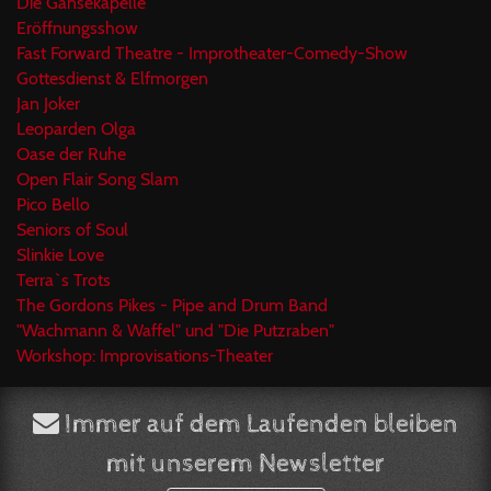
Die Gänsekapelle
Eröffnungsshow
Fast Forward Theatre - Improtheater-Comedy-Show
Gottesdienst & Elfmorgen
Jan Joker
Leoparden Olga
Oase der Ruhe
Open Flair Song Slam
Pico Bello
Seniors of Soul
Slinkie Love
Terra`s Trots
The Gordons Pikes - Pipe and Drum Band
"Wachmann & Waffel" und "Die Putzraben"
Workshop: Improvisations-Theater
Immer auf dem Laufenden bleiben
mit unserem Newsletter