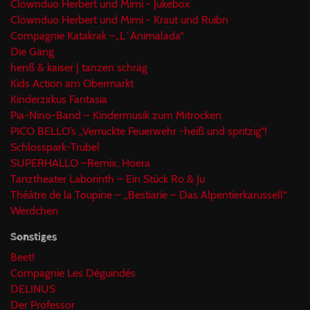
Clownduo Herbert und Mimi - Jukebox
Clownduo Herbert und Mimi - Kraut und Ruibn
Compagnie Katakrak –„L´Animalada“
Die Gäng
henß & kaiser | tanzen schräg
Kids Action am Obermarkt
Kinderzirkus Fantasia
Pia-Nino-Band – Kindermusik zum Mitrocken
PICO BELLO’s „Verrückte Feuerwehr -heiß und spritzig“!
Schlosspark-Trubel
SUPERHALLO –Remix, Hoera
Tanztheater Laborinth – Ein Stück Ro & Ju
Théâtre de la Toupine – „Bestiarie – Das Alpentierkarussell“
Werdchen
Sonstiges
Beet!
Compagnie Les Déguindés
DELINUS
Der Professor