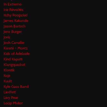
In Extremo
Irie Révoltés
Itchy Poopzkid
James Kakande
Jason Bartsch
Jens Burger
Joris
Josh Canallie
Karaté - Moritz
Kids of Adelaide
Kind Kaputt
Klangquadrat
Klontik
Koje
Kuult
Kyle Gass Band
Liedfett
Livy Pear
Loop Motor