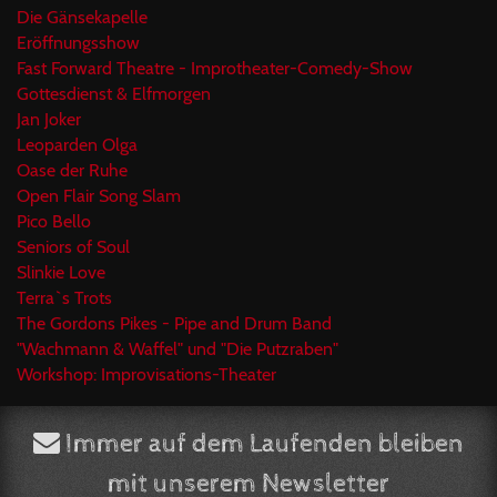
Die Gänsekapelle
Eröffnungsshow
Fast Forward Theatre - Improtheater-Comedy-Show
Gottesdienst & Elfmorgen
Jan Joker
Leoparden Olga
Oase der Ruhe
Open Flair Song Slam
Pico Bello
Seniors of Soul
Slinkie Love
Terra`s Trots
The Gordons Pikes - Pipe and Drum Band
"Wachmann & Waffel" und "Die Putzraben"
Workshop: Improvisations-Theater
Immer auf dem Laufenden bleiben
mit unserem Newsletter