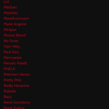
Lot
Madsen
Maeckes
Marathonmann
Marie Angerer
Minipax
Moose Blood
No Faces
Own Way
Paul Vinx
Pennywise
Pensen Paletti
PHELA
Premium Verum
Pretty Pink
Radio Havanna
Rakede
Razz
René Gorzelany
René Sydow