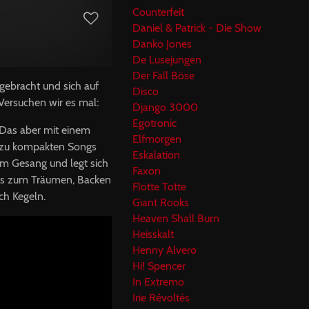
Counterfeit
Daniel & Patrick - Die Show
Danko Jones
De Lusejungen
Der Fall Böse
gebracht und sich auf
Disco
Versuchen wir es mal:
Django 3000
Egotronic
. Das aber mit einem
Elfmorgen
e zu kompakten Songs
Eskalation
em Gesang und legt sich
Faxon
ngs zum Träumen, Backen
Flotte Totte
ch Kegeln.
Giant Rooks
Heaven Shall Burn
Heisskalt
Henny Alvero
Hi! Spencer
In Extremo
Irie Révoltés