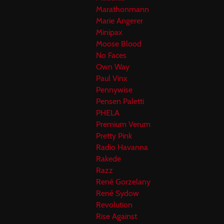
Marathonmann
Marie Angerer
Minipax
Moose Blood
No Faces
Own Way
Paul Vinx
Pennywise
Pensen Paletti
PHELA
Premium Verum
Pretty Pink
Radio Havanna
Rakede
Razz
René Gorzelany
René Sydow
Revolution
Rise Against