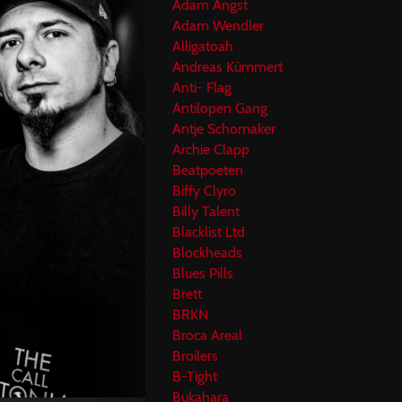
Adam Angst
Adam Wendler
Alligatoah
Andreas Kümmert
Anti- Flag
Antilopen Gang
Antje Schomaker
Archie Clapp
Beatpoeten
Biffy Clyro
Billy Talent
Blacklist Ltd
Blockheads
Blues Pills
Brett
BRKN
Broca Areal
Broilers
B-Tight
Bukahara