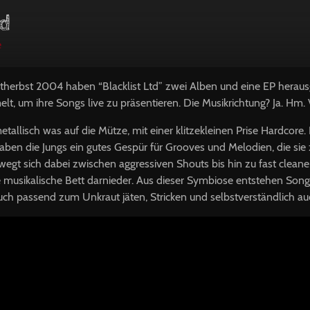
td
e
therbst 2004 haben “Blacklist Ltd” zwei Alben und eine EP heraus
, um ihre Songs live zu präsentieren. Die Musikrichtung? Ja. Hm. 
etallisch was auf die Mütze, mit einer klitzekleinen Prise Hardcore
aben die Jungs ein gutes Gespür für Grooves und Melodien, die si
egt sich dabei zwischen aggressiven Shouts bis hin zu fast clean
te musikalische Bett darnieder. Aus dieser Symbiose entstehen So
uch passend zum Unkraut jäten, Stricken und selbstverständlich au