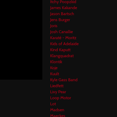
Itchy Poopzkid
James Kakande
Jason Bartsch
Jens Burger
Joris
Josh Canallie
Karaté - Moritz
Kids of Adelaide
Kind Kaputt
Klangquadrat
Klontik
Koje
Kuult
Kyle Gass Band
Liedfett
Livy Pear
Loop Motor
Lot
Madsen
Maeckes