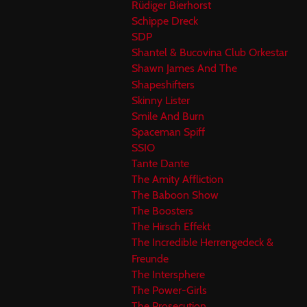
Rüdiger Bierhorst
Schippe Dreck
SDP
Shantel & Bucovina Club Orkestar
Shawn James And The
Shapeshifters
Skinny Lister
Smile And Burn
Spaceman Spiff
SSIO
Tante Dante
The Amity Affliction
The Baboon Show
The Boosters
The Hirsch Effekt
The Incredible Herrengedeck &
Freunde
The Intersphere
The Power-Girls
The Prosecution