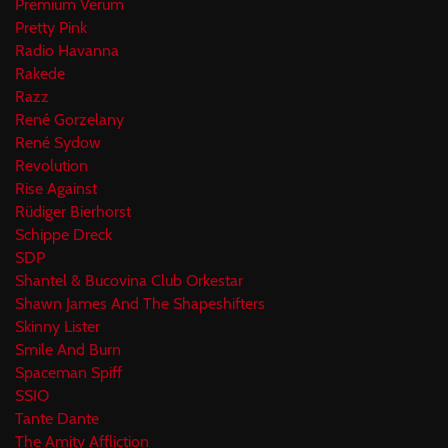
Premium Verum
Pretty Pink
Radio Havanna
Rakede
Razz
René Gorzelany
René Sydow
Revolution
Rise Against
Rüdiger Bierhorst
Schippe Dreck
SDP
Shantel & Bucovina Club Orkestar
Shawn James And The Shapeshifters
Skinny Lister
Smile And Burn
Spaceman Spiff
SSIO
Tante Dante
The Amity Affliction