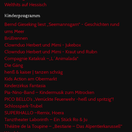
Welthits auf Hessisch
Kinderprogramm
Bernd Gieseking liest „Seemannsgarn“ - Geschichten rund
ums Meer
Brüllrennen
Clownduo Herbert und Mimi - Jukebox
Clownduo Herbert und Mimi - Kraut und Ruibn
Compagnie Katakrak –„L´Animalada“
Die Gäng
henß & kaiser | tanzen schräg
Kids Action am Obermarkt
Kinderzirkus Fantasia
Pia-Nino-Band – Kindermusik zum Mitrocken
PICO BELLO’s „Verrückte Feuerwehr -heiß und spritzig“!
Schlosspark-Trubel
SUPERHALLO –Remix, Hoera
Tanztheater Laborinth – Ein Stück Ro & Ju
Théâtre de la Toupine – „Bestiarie – Das Alpentierkarussell“