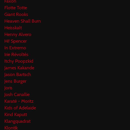
Faxon
Flotte Totte
Giant Rooks
Heaven Shall Burn
Heisskalt
Henny Alvero
Hi! Spencer
In Extremo
Irie Révoltés
Itchy Poopzkid
James Kakande
Jason Bartsch
Jens Burger
Joris
Josh Canallie
Karaté - Moritz
Kids of Adelaide
Kind Kaputt
Klangquadrat
Klontik