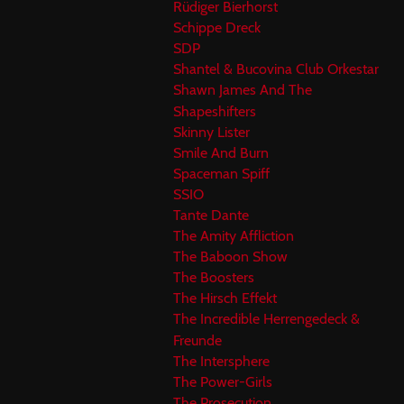
Rüdiger Bierhorst
Schippe Dreck
SDP
Shantel & Bucovina Club Orkestar
Shawn James And The
Shapeshifters
Skinny Lister
Smile And Burn
Spaceman Spiff
SSIO
Tante Dante
The Amity Affliction
The Baboon Show
The Boosters
The Hirsch Effekt
The Incredible Herrengedeck &
Freunde
The Intersphere
The Power-Girls
The Prosecution