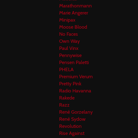
Marathonmann
Marie Angerer
Minipax
Moose Blood
No Faces
Own Way
Paul Vinx
Pennywise
Pensen Paletti
PHELA
Premium Verum
Pretty Pink
Radio Havanna
Rakede
Razz
René Gorzelany
René Sydow
Revolution
Rise Against