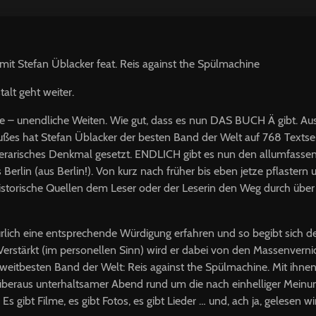
mit Stefan Üblacker feat. Reis against the Spülmachine
alt geht weiter.
 – unendliche Weiten. Wie gut, dass es nun
DAS
BUCH
Ä gibt. Au
ßes hat Stefan Üblacker der besten Band der Welt auf 768 Textsei
iterarisches Denkmal gesetzt.
ENDLICH
gibt es nun den allumfassen
 Berlin (aus Berlin!). Von kurz nach früher bis eben jetze pflaster
istorische Quellen dem Leser oder der Leserin den Weg durch über
rlich eine entsprechende Würdigung erfahren und so begibt sich de
Verstärkt (im personellen Sinn) wird er dabei von den Massenvern
weitbesten Band der Welt: Reis against the Spülmachine. Mit ih
 überaus unterhaltsamer Abend rund um die nach einhelliger Meinu
 Es gibt Filme, es gibt Fotos, es gibt Lieder … und, ach ja, gelesen 