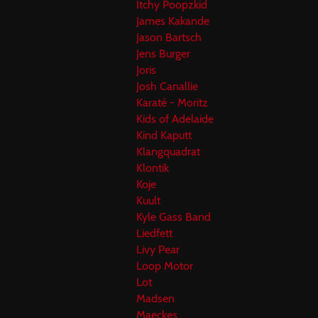
Itchy Poopzkid
James Kakande
Jason Bartsch
Jens Burger
Joris
Josh Canallie
Karaté - Moritz
Kids of Adelaide
Kind Kaputt
Klangquadrat
Klontik
Koje
Kuult
Kyle Gass Band
Liedfett
Livy Pear
Loop Motor
Lot
Madsen
Maeckes