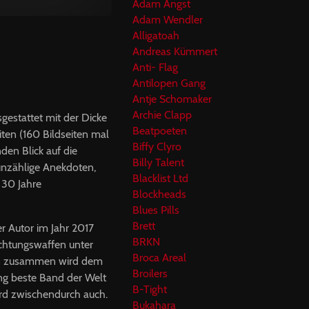
Adam Angst
Adam Wendler
Alligatoah
Andreas Kümmert
Anti- Flag
Antilopen Gang
Antje Schomaker
Archie Clapp
sgestattet mit der Dicke
Beatpoeten
ten (160 Bildseiten mal
Biffy Clyro
den Blick auf die
Billy Talent
n unzählige Anekdoten,
Blacklist Ltd
 30 Jahre
Blockheads
Blues Pills
Brett
r Autor im Jahr 2017
BRKN
ichtungswaffen unter
Broca Areal
nen zusammen wird dem
Broilers
ng beste Band der Welt
B-Tight
wird zwischendurch auch.
Bukahara