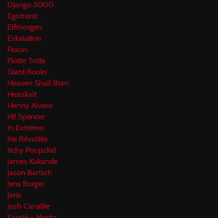
Django 3000
Egotronic
Elfmorgen
Eskalation
Faxon
Flotte Totte
Giant Rooks
Heaven Shall Burn
Heisskalt
Henny Alvero
Hi! Spencer
In Extremo
Irie Révoltés
Itchy Poopzkid
James Kakande
Jason Bartsch
Jens Burger
Joris
Josh Canallie
Karaté - Moritz