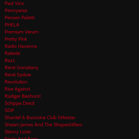
Paul Vinx
Pennywise
Pensen Paletti
PHELA
Premium Verum
Pretty Pink
Radio Havanna
Rakede
Razz
René Gorzelany
René Sydow
Revolution
Rise Against
Rüdiger Bierhorst
Schippe Dreck
SDP
Shantel & Bucovina Club Orkestar
Shawn James And The Shapeshifters
Skinny Lister
Smile And Burn