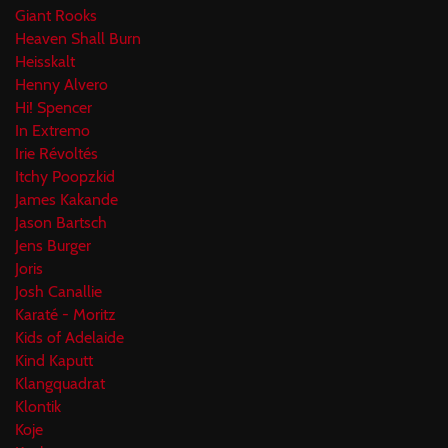
Giant Rooks
Heaven Shall Burn
Heisskalt
Henny Alvero
Hi! Spencer
In Extremo
Irie Révoltés
Itchy Poopzkid
James Kakande
Jason Bartsch
Jens Burger
Joris
Josh Canallie
Karaté - Moritz
Kids of Adelaide
Kind Kaputt
Klangquadrat
Klontik
Koje