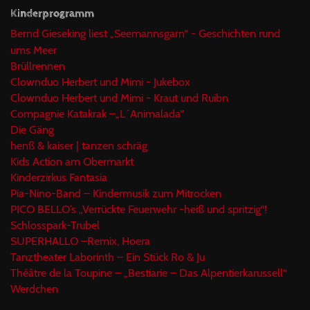
Kinderprogramm
Bernd Gieseking liest „Seemannsgarn“ - Geschichten rund
ums Meer
Brüllrennen
Clownduo Herbert und Mimi - Jukebox
Clownduo Herbert und Mimi - Kraut und Ruibn
Compagnie Katakrak –„L´Animalada“
Die Gäng
henß & kaiser | tanzen schräg
Kids Action am Obermarkt
Kinderzirkus Fantasia
Pia-Nino-Band – Kindermusik zum Mitrocken
PICO BELLO’s „Verrückte Feuerwehr -heiß und spritzig“!
Schlosspark-Trubel
SUPERHALLO –Remix, Hoera
Tanztheater Laborinth – Ein Stück Ro & Ju
Théâtre de la Toupine – „Bestiarie – Das Alpentierkarussell“
Werdchen