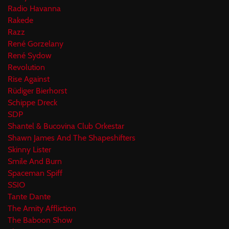
Radio Havanna
Rakede
Razz
René Gorzelany
René Sydow
Revolution
Rise Against
Rüdiger Bierhorst
Schippe Dreck
SDP
Shantel & Bucovina Club Orkestar
Shawn James And The Shapeshifters
Skinny Lister
Smile And Burn
Spaceman Spiff
SSIO
Tante Dante
The Amity Affliction
The Baboon Show