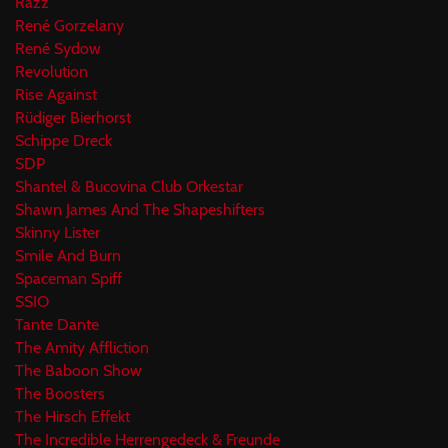
Razz
René Gorzelany
René Sydow
Revolution
Rise Against
Rüdiger Bierhorst
Schippe Dreck
SDP
Shantel & Bucovina Club Orkestar
Shawn James And The Shapeshifters
Skinny Lister
Smile And Burn
Spaceman Spiff
SSIO
Tante Dante
The Amity Affliction
The Baboon Show
The Boosters
The Hirsch Effekt
The Incredible Herrengedeck & Freunde