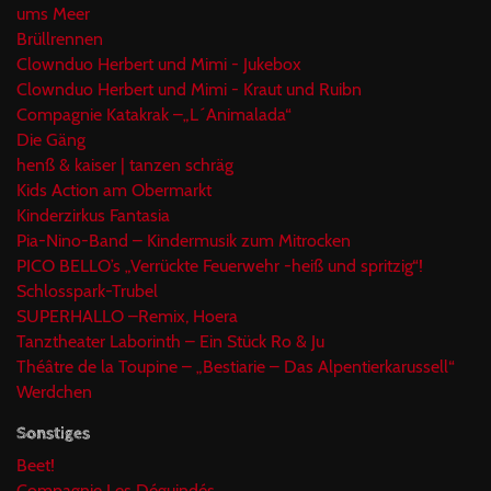
ums Meer
Brüllrennen
Clownduo Herbert und Mimi - Jukebox
Clownduo Herbert und Mimi - Kraut und Ruibn
Compagnie Katakrak –„L´Animalada“
Die Gäng
henß & kaiser | tanzen schräg
Kids Action am Obermarkt
Kinderzirkus Fantasia
Pia-Nino-Band – Kindermusik zum Mitrocken
PICO BELLO’s „Verrückte Feuerwehr -heiß und spritzig“!
Schlosspark-Trubel
SUPERHALLO –Remix, Hoera
Tanztheater Laborinth – Ein Stück Ro & Ju
Théâtre de la Toupine – „Bestiarie – Das Alpentierkarussell“
Werdchen
Sonstiges
Beet!
Compagnie Les Déguindés