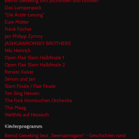
Bernd Gieseking trifft Jochimsen und Goosen
Das Lumpenpack
"Die Ärzte-Lesung"
Eure Mütter
Frank Fischer
Jan Philipp Zymny
JASHGAWRONSKY BROTHERS
Nils Heinrich
Open Flair Slam Halbfinale 1
Open Flair Slam Halbfinale 2
Renato Kaiser
Simon und Jan
Slam Finale / Flair Finale
Ten Sing Hessen
The Fuck Hornisschen Orchestra
This Maag
Welthits auf Hessisch
Kinderprogramm
Bernd Gieseking liest „Seemannsgarn“ - Geschichten rund