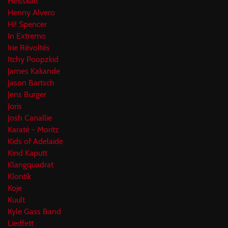
Heisskalt
Henny Alvero
Hi! Spencer
In Extremo
Irie Révoltés
Itchy Poopzkid
James Kakande
Jason Bartsch
Jens Burger
Joris
Josh Canallie
Karaté - Moritz
Kids of Adelaide
Kind Kaputt
Klangquadrat
Klontik
Koje
Kuult
Kyle Gass Band
Liedfett