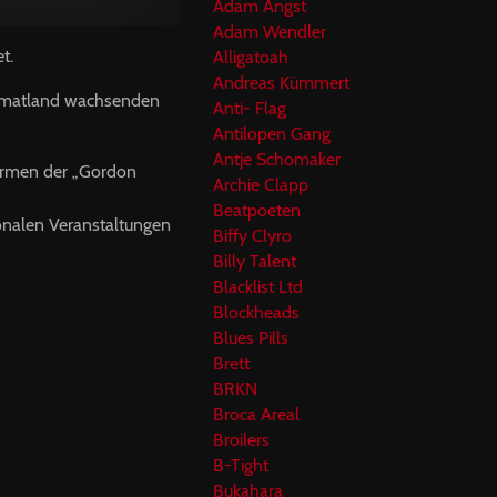
Adam Angst
Adam Wendler
t.
Alligatoah
Andreas Kümmert
eimatland wachsenden
Anti- Flag
Antilopen Gang
Antje Schomaker
iformen der „Gordon
Archie Clapp
Beatpoeten
ionalen Veranstaltungen
Biffy Clyro
Billy Talent
Blacklist Ltd
Blockheads
Blues Pills
Brett
BRKN
Broca Areal
Broilers
B-Tight
Bukahara