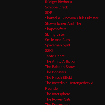
Rüdiger Bierhorst
Schippe Dreck
SDP
Shantel & Bucovina Club Orkestar
Shawn James And The
Shapeshifters
Skinny Lister
Smile And Burn
Spaceman Spiff
SSIO
Tante Dante
The Amity Affliction
The Baboon Show
The Boosters
The Hirsch Effekt
The Incredible Herrengedeck &
Freunde
The Intersphere
The Power-Girls
The Prosecution