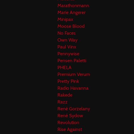
Marathonmann
Marie Angerer
Minipax
Moose Blood
No Faces
Own Way
Paul Vinx
Pennywise
Pensen Paletti
PHELA
Premium Verum
Pretty Pink
Radio Havanna
Rakede
Razz
René Gorzelany
René Sydow
Revolution
Rise Against