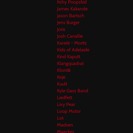
Itchy Poopzkid
James Kakande
Jason Bartsch
Jens Burger
Joris
Josh Canallie
Karaté - Moritz
Kids of Adelaide
Kind Kaputt
Klangquadrat
Klontik
Koje
Kuult
Kyle Gass Band
Liedfett
Livy Pear
Loop Motor
Lot
Madsen
Maeckes