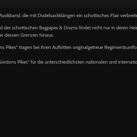
Musikband, die mit Dudelsackklängen ein schottisches Flair verbreite
 der schottischen Bagpipes & Drums findet nicht nur in deren H
er dessen Grenzen hinaus.
ns Pikes“ tragen bei ihren Auftritten originalgetreue Regimentsun
Gordons Pikes“ für die unterschiedlichsten nationalen und internat