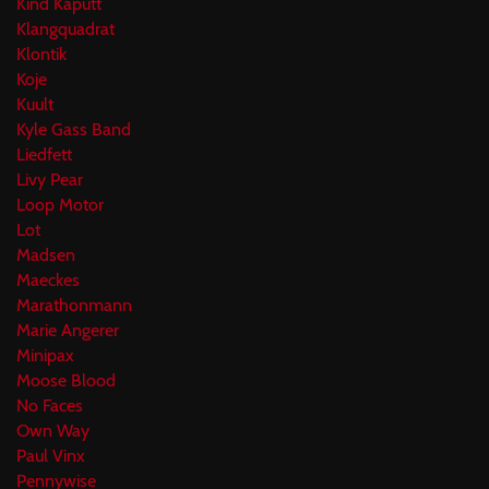
Kind Kaputt
Klangquadrat
Klontik
Koje
Kuult
Kyle Gass Band
Liedfett
Livy Pear
Loop Motor
Lot
Madsen
Maeckes
Marathonmann
Marie Angerer
Minipax
Moose Blood
No Faces
Own Way
Paul Vinx
Pennywise