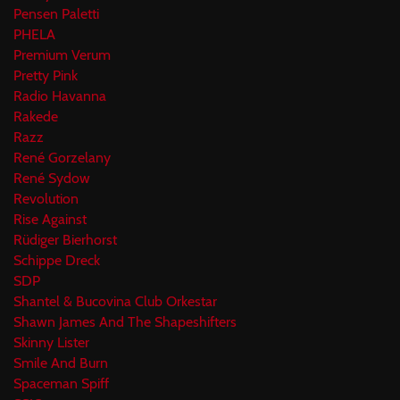
Pensen Paletti
PHELA
Premium Verum
Pretty Pink
Radio Havanna
Rakede
Razz
René Gorzelany
René Sydow
Revolution
Rise Against
Rüdiger Bierhorst
Schippe Dreck
SDP
Shantel & Bucovina Club Orkestar
Shawn James And The Shapeshifters
Skinny Lister
Smile And Burn
Spaceman Spiff