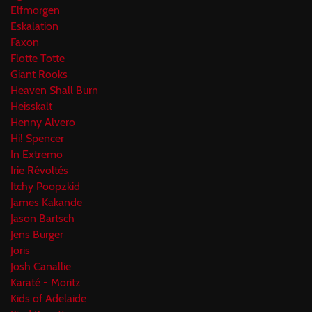
Elfmorgen
Eskalation
Faxon
Flotte Totte
Giant Rooks
Heaven Shall Burn
Heisskalt
Henny Alvero
Hi! Spencer
In Extremo
Irie Révoltés
Itchy Poopzkid
James Kakande
Jason Bartsch
Jens Burger
Joris
Josh Canallie
Karaté - Moritz
Kids of Adelaide