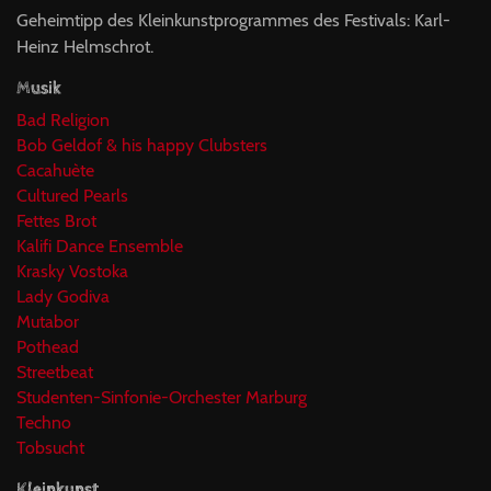
Geheimtipp des Kleinkunstprogrammes des Festivals: Karl-
Heinz Helmschrot.
Musik
Bad Religion
Bob Geldof & his happy Clubsters
Cacahuète
Cultured Pearls
Fettes Brot
Kalifi Dance Ensemble
Krasky Vostoka
Lady Godiva
Mutabor
Pothead
Streetbeat
Studenten-Sinfonie-Orchester Marburg
Techno
Tobsucht
Kleinkunst