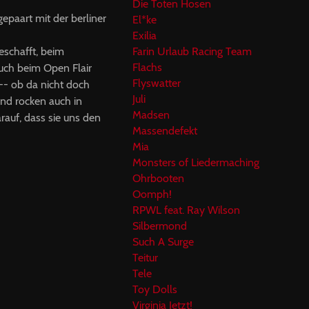
Die Toten Hosen
epaart mit der berliner
El*ke
Exilia
eschafft, beim
Farin Urlaub Racing Team
Flachs
auch beim Open Flair
Flyswatter
-- ob da nicht doch
Juli
und rocken auch in
Madsen
auf, dass sie uns den
Massendefekt
Mia
Monsters of Liedermaching
Ohrbooten
Oomph!
RPWL feat. Ray Wilson
Silbermond
Such A Surge
Teitur
Tele
Toy Dolls
Virginia Jetzt!