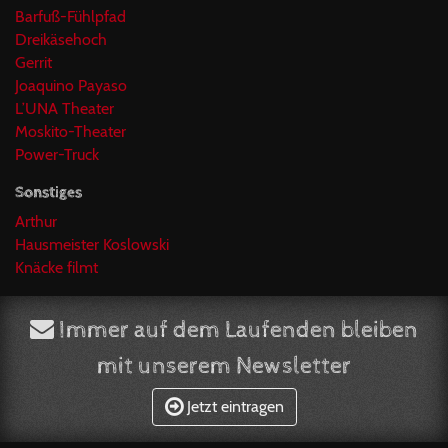
Barfuß-Fühlpfad
Dreikäsehoch
Gerrit
Joaquino Payaso
L’UNA Theater
Moskito-Theater
Power-Truck
Sonstiges
Arthur
Hausmeister Koslowski
Knäcke filmt
Immer auf dem Laufenden bleiben
mit unserem Newsletter
Jetzt eintragen