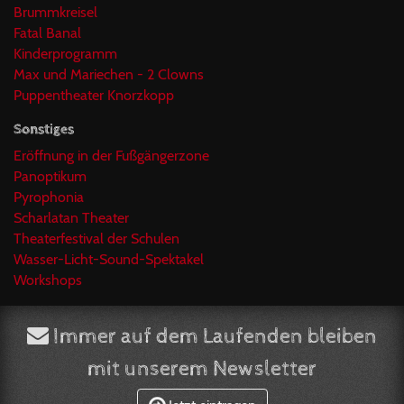
Brummkreisel
Fatal Banal
Kinderprogramm
Max und Mariechen - 2 Clowns
Puppentheater Knorzkopp
Sonstiges
Eröffnung in der Fußgängerzone
Panoptikum
Pyrophonia
Scharlatan Theater
Theaterfestival der Schulen
Wasser-Licht-Sound-Spektakel
Workshops
Immer auf dem Laufenden bleiben
mit unserem Newsletter