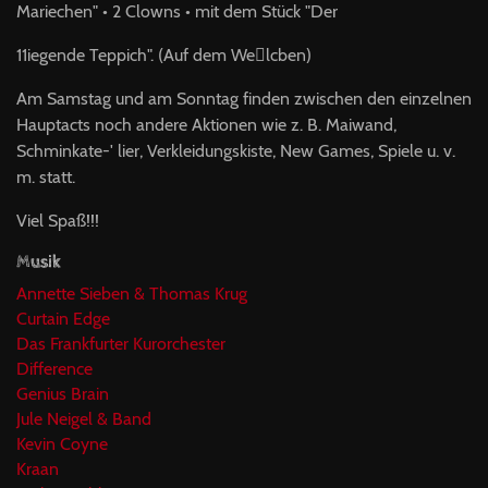
Mariechen" • 2 Clowns • mit dem Stück "Der
11iegende Teppich". (Auf dem We􀀌lcben)
Am Samstag und am Sonntag fin­den zwischen den einzelnen
Hauptacts noch andere Aktionen wie z. B. Maiwand,
Schminkate-' lier, Verkleidungskiste, New Ga­mes, Spiele u. v.
m. statt.
Viel Spaß!!!
Musik
Annette Sieben & Thomas Krug
Curtain Edge
Das Frankfurter Kurorchester
Difference
Genius Brain
Jule Neigel & Band
Kevin Coyne
Kraan