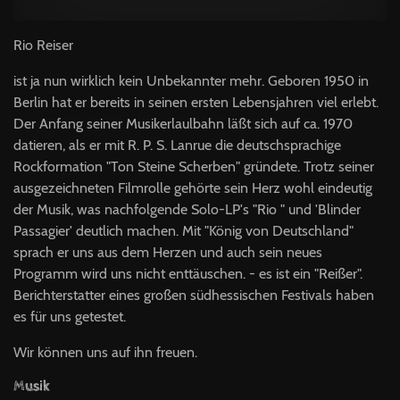
Rio Reiser
ist ja nun wirklich kein Unbekann­ter mehr. Geboren 1950 in
Berlin hat er bereits in seinen ersten Le­bensjahren viel erlebt.
Der Anfang seiner Musikerlaulbahn läßt sich auf ca. 1970
datieren, als er mit R. P. S. Lanrue die deutschsprachige
Rockformation "Ton Steine Scher­ben" gründete. Trotz seiner
ausgezeichneten Filmrolle gehörte sein Herz wohl eindeutig
der Musik, was nachfol­gende Solo-LP's "Rio " und 'Blinder
Passagier' deutlich ma­chen. Mit "König von Deutsch­land"
sprach er uns aus dem Her­zen und auch sein neues
Programm wird uns nicht enttäuschen. - es ist ein "Reißer".
Berichterstat­ter eines großen südhessischen Festivals haben
es für uns getestet.
Wir können uns auf ihn freuen.
Musik