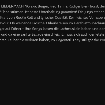
EDERMACHING aka. Burger, Fred Timm, Rüdiger Bier- horst, der f
Bühne stürmen, ist beste Unterhaltung garantiert! Die Jungs stehen 
raft von Rock’n’Roll und lyrischer Qualität. Kein leichtes Vorhabe
ravour: Ob weinende Frösche, Urlaubsreisen im Herzblatthubschraub
er auf Döner – ihre Songs lassen die Lachmuskeln beben und den
und da eine sanfte Ballade einschleicht, muss sich auch der letzte
hren Zauber nie verloren haben, im Gegenteil: They still got the P