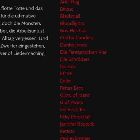
Anti-Flag
lotte Totte und das
Bitune
für die ultimative
Blackmail
n, doch die Monsters
Bloodlights
Boy Hits Car
er, die Arbeitsunlust
Culcha Candela
 Alltag vergessen. Und
Danko Jones
 Zweifler eingestehen,
Die Fantastischen Vier
ower of Liedermaching!
Die Schröders
Donots
EL*KE
Enite
Fettes Brot
Glory of Joann
Graf Zwirni
Irie Revoltes
Itcky Poopzkid
Jennifer Rostock
Kettcar
Moneybrother