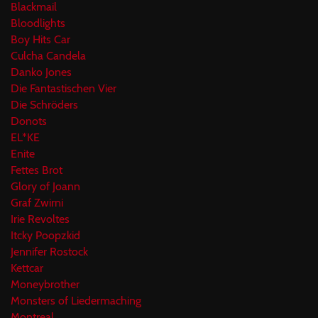
Blackmail
Bloodlights
Boy Hits Car
Culcha Candela
Danko Jones
Die Fantastischen Vier
Die Schröders
Donots
EL*KE
Enite
Fettes Brot
Glory of Joann
Graf Zwirni
Irie Revoltes
Itcky Poopzkid
Jennifer Rostock
Kettcar
Moneybrother
Monsters of Liedermaching
Montreal