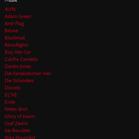
Musik
4LYN
Adam Green
Anti-Flag
Bitune
Blackmail
Bloodlights
Boy Hits Car
Culcha Candela
Danko Jones
Die Fantastischen Vier
Die Schröders
Donots
EL*KE
Enite
Fettes Brot
Glory of Joann
Graf Zwirni
Irie Revoltes
Itcky Poopzkid