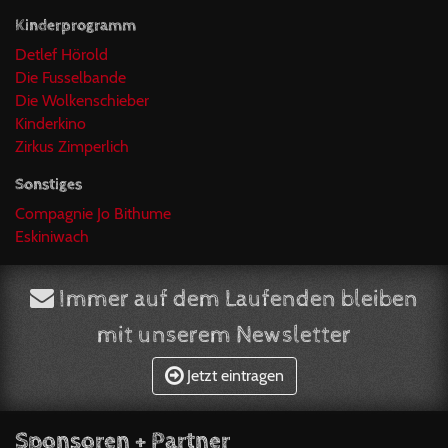
Kinderprogramm
Detlef Hörold
Die Fusselbande
Die Wolkenschieber
Kinderkino
Zirkus Zimperlich
Sonstiges
Compagnie Jo Bithume
Eskiniwach
Immer auf dem Laufenden bleiben
mit unserem Newsletter
Jetzt eintragen
Sponsoren + Partner